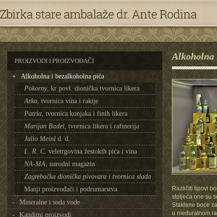
Alkoholna 
PROIZVODI I PROIZVOĐAČI
Alkoholna i bezalkoholna pića
Pokorny
, kr povl. dionička tvornica likera
Arko
, tvornica vina i rakije
Patria
, tvornica konjaka i finih likera
Marijan Badel
, tvornica likera i rafinerija
Julio Meinl
d. d.
L. R. C.
veletrgovina žestokih pića i vina
NA-MA
, narodni magazin
Zagrebačka dionička pivovara i tvornica slada
Različiti tipovi 
Manji proizvođači i podrumarstva
stoljeća one su s
Mineralne i soda vode
Staklene boce za 
u međuratnom razd
Kanditni proizvodi