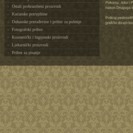
Pokorny
,
Arko
i
P
Ostali prehrambeni proizvodi
nakon Drugoga sv
Kućanske potrepštine
Potkraj pedesetih
Duhanske prerađevine i pribor za pušenje
grafički dizajn b
Fotografski pribor
Kozmetički i higijenski proizvodi
Ljekarnički proizvodi
Pribor za pisanje